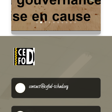
:Violences au Tchad : entre héritage colonial,
fractures socialesAgriculteurs et éleveurs
tchadiens : De la coexistence à la...
Lire plus
contact@cefod-tchad.org
