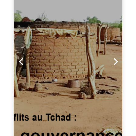
Tchad et Culture N° 414-
septembre 2025 version
trimestrielle : Déjà dans les
kiosques!
Dans votre numéro de ce mois de septembre 2025
:A la une « Conflits au Tchad : La gouvernance mise
en cause »Vous aurez des articles comme