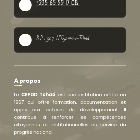
+235 65 59 17 08

B P : 907, N’Djamena-Tchad

A propos
Le
CEFOD Tchad
est une institution créée en
1967 qui offre formation, documentation et
appui aux acteurs du développement. Il
contribue à renforcer les compétences
citoyennes et institutionnelles au service du
progrès national.