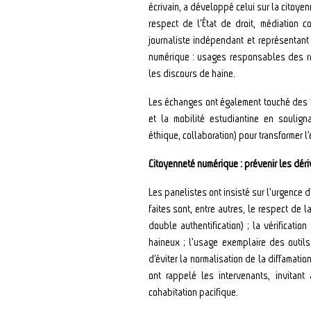
écrivain, a développé celui sur la citoyen
respect de l’État de droit, médiation 
journaliste indépendant et représentant 
numérique : usages responsables des ré
les discours de haine.
Les échanges ont également touché des t
et la mobilité estudiantine en souligna
éthique, collaboration) pour transformer 
Citoyenneté numérique : prévenir les dériv
Les panelistes ont insisté sur l’urgence
faites sont, entre autres, le respect de 
double authentification) ; la vérificat
haineux ; l’usage exemplaire des outils
d’éviter la normalisation de la diffamati
ont rappelé les intervenants, invitant
cohabitation pacifique.