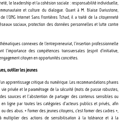
neté, le leadership et la cohésion sociale : responsabilité individuelle,
communautaire et culture du dialogue. Quant à M. Blaise Dariustone,
de l’ONG Internet Sans Frontières Tchad, il a traité de la citoyenneté
seaux sociaux, protection des données personnelles et lutte contre
hématiques connexes de l’entrepreneuriat, l’insertion professionnelle
nt l’importance des compétences transversales (esprit d’initiative,
l’engagement citoyen en opportunités concrètes.
es, outiller les jeunes
 d’un apprentissage critique du numérique. Les recommandations phares
la vie privée et le paramétrage de la sécurité (mots de passe robustes,
ion des sources et l’abstention de partager des contenus sensibles ou
 en ligne par toutes les catégories d’acteurs publics et privés, afin
on ou des abus. « Former des jeunes citoyens, c’est former des cadres »,
 à multiplier des actions de sensibilisation à la tolérance et à la