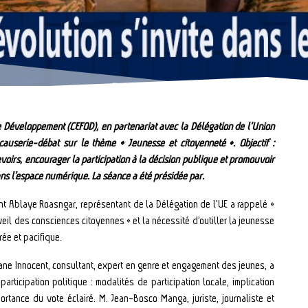
e Développement (CEFOD), en partenariat avec la Délégation de l’Union
userie-débat sur le thème « Jeunesse et citoyenneté ». Objectif :
evoirs, encourager la participation à la décision publique et promouvoir
s l’espace numérique. La séance a été présidée par.
nt Ablaye Roasngar, représentant de la Délégation de l’UE a rappelé «
veil des consciences citoyennes » et la nécessité d’outiller la jeunesse
rée et pacifique.
nane Innocent, consultant, expert en genre et engagement des jeunes, a
articipation politique : modalités de participation locale, implication
ortance du vote éclairé. M. Jean-Bosco Manga, juriste, journaliste et