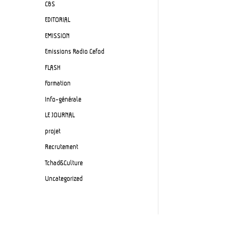
CBS
EDITORIAL
EMISSION
Emissions Radio Cefod
FLASH
Formation
Info-générale
LE JOURNAL
projet
Recrutement
Tchad&Culture
Uncategorized