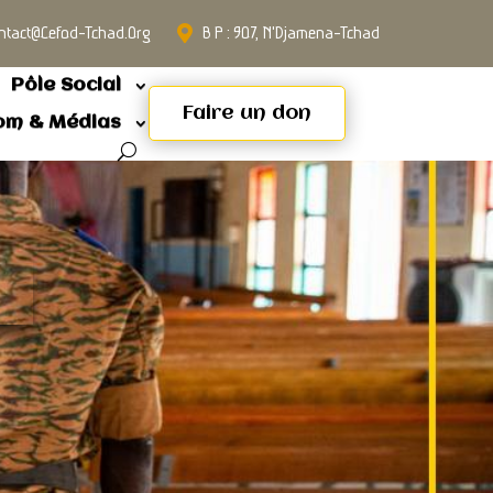
ntact@cefod-Tchad.org
B P : 907, N'Djamena-Tchad
Pôle Social
Faire un don
om & Médias