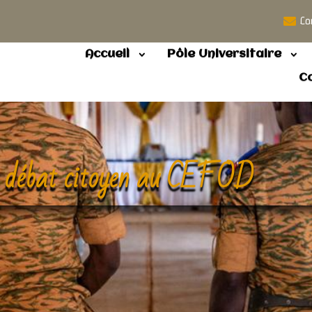
Co
Accueil
Pôle Universitaire
C
du débat citoyen au CEFOD