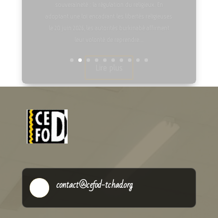
Alain Michel Tang lance
l’opération « Coup de coeur »
pour l’extension du CBS
https://www.youtube.com/watch?v=DjkAWzfp6Wk
Lire plus
contact@cefod-tchad.org
