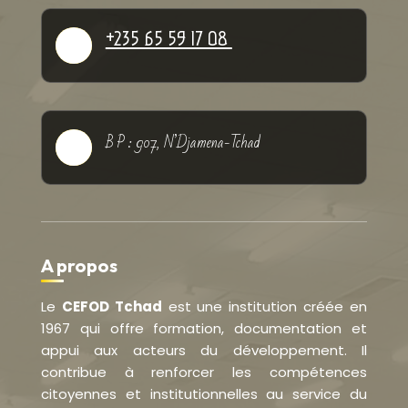
+235 65 59 17 08

B P : 907, N’Djamena-Tchad

A propos
Le
CEFOD Tchad
est une institution créée en
1967 qui offre formation, documentation et
appui aux acteurs du développement. Il
contribue à renforcer les compétences
citoyennes et institutionnelles au service du