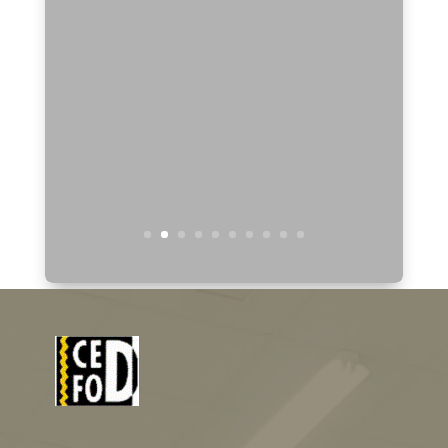
Le Directeur Général du Cefod,
Alain Michel Tang lance
l’opération « Coup de coeur »
pour l’extension du CBS
https://www.youtube.com/watch?v=DjkAWzfp6Wk
Lire plus