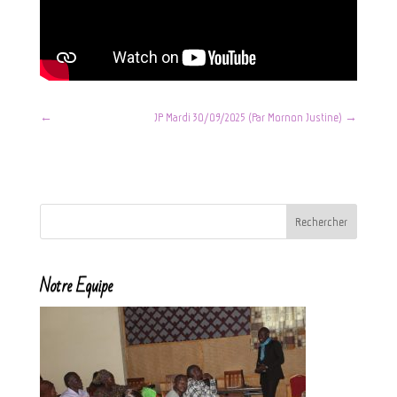
←
JP Mardi 30/09/2025 (Par Mornon Justine)
→
Notre Equipe