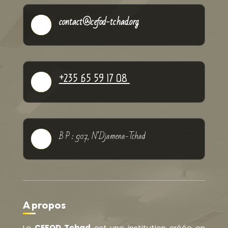
contact@cefod-tchad.org

+235 65 59 17 08

B P : 907, N’Djamena-Tchad

A propos
Le
CEFOD Tchad
est une institution créée en