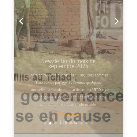
Tchad et Culture N° 414-
septembre 2025 version
trimestrielle : Déjà dans les
kiosques!
Dans votre numéro de ce mois de septembre 2025
:A la une « Conflits au Tchad : La gouvernance mise
en cause »Vous aurez des articles comme
:Violences au Tchad : entre héritage colonial,
fractures socialesAgriculteurs et éleveurs
tchadiens : De la coexistence à la...