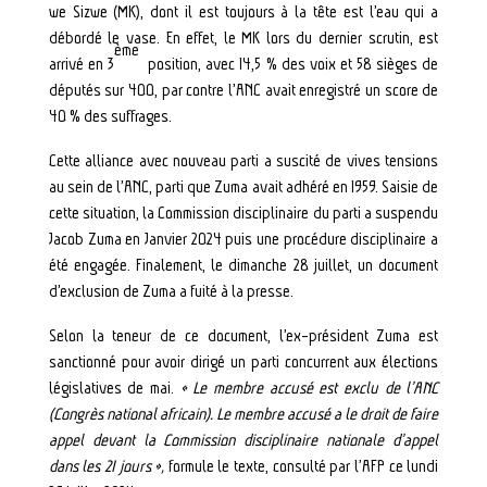
we Sizwe (MK), dont il est toujours à la tête est l’eau qui a
débordé le vase. En effet, le MK lors du dernier scrutin, est
ème
arrivé en 3
position, avec 14,5 % des voix et 58 sièges de
députés sur 400, par contre l’ANC avait enregistré un score de
40 % des suffrages.
Cette alliance avec nouveau parti a suscité de vives tensions
au sein de l’ANC, parti que Zuma avait adhéré en 1959. Saisie de
cette situation, la Commission disciplinaire du parti a suspendu
Jacob Zuma en Janvier 2024 puis une procédure disciplinaire a
été engagée. Finalement, le dimanche 28 juillet, un document
d’exclusion de Zuma a fuité à la presse.
Selon la teneur de ce document, l’ex-président Zuma est
sanctionné pour avoir dirigé un parti concurrent aux élections
législatives de mai.
« Le membre accusé est exclu de l’ANC
(Congrès national africain). Le membre accusé a le droit de faire
appel devant la Commission disciplinaire nationale d’appel
dans les 21 jours »,
formule le texte, consulté par l’AFP ce lundi