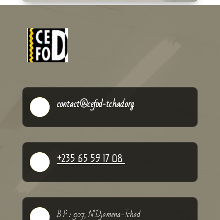
Lire plus
contact@cefod-tchad.org

+235 65 59 17 08

B P : 907, N’Djamena-Tchad
