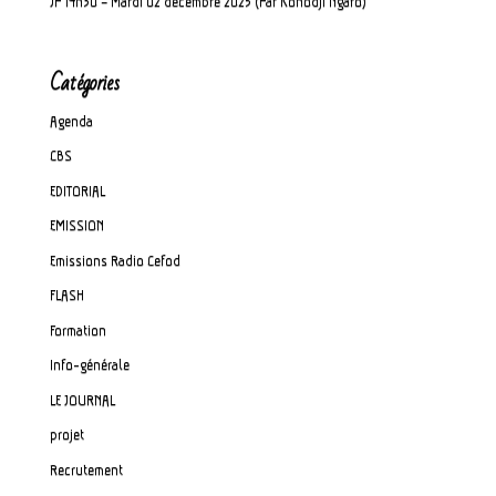
JP 14h30 – Mardi 02 décembre 2025 (Par Konodji Ngaro)
Catégories
Agenda
CBS
EDITORIAL
EMISSION
Emissions Radio Cefod
FLASH
Formation
Info-générale
LE JOURNAL
projet
Recrutement