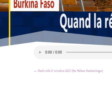
←
Flash info 17 octobre 2025 (Par Melom Nambatingar)