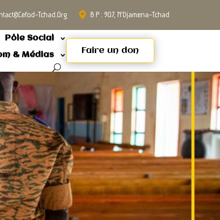
ntact@cefod-Tchad.org
B P : 907, N'Djamena-Tchad
Pôle Social
Faire un don
om & Médias