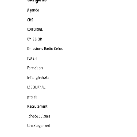
Agenda
CBS
EDITORIAL
EMISSION
Emissions Radio Cefod
FLASH
Formation
Info-générale
LE JOURNAL
projet
Recrutement
Tchad&Culture
Uncategorized