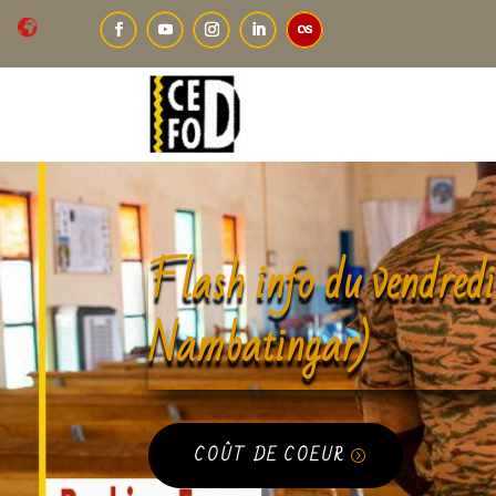
Flash info du vendred
Nambatingar)
COÛT DE COEUR