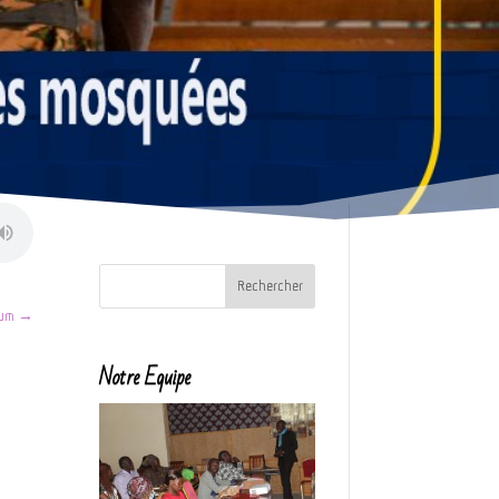
oum
→
Notre Equipe