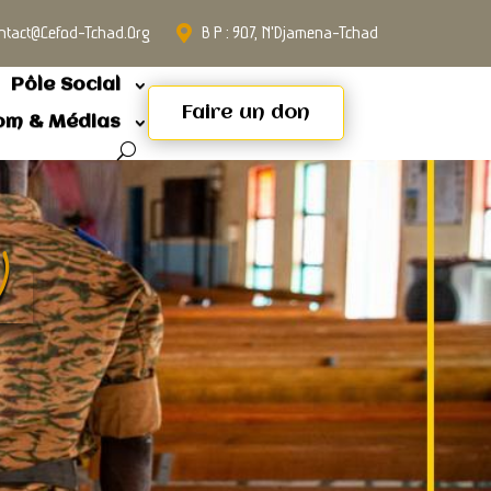
ntact@cefod-Tchad.org
B P : 907, N'Djamena-Tchad
Pôle Social
Faire un don
om & Médias
)