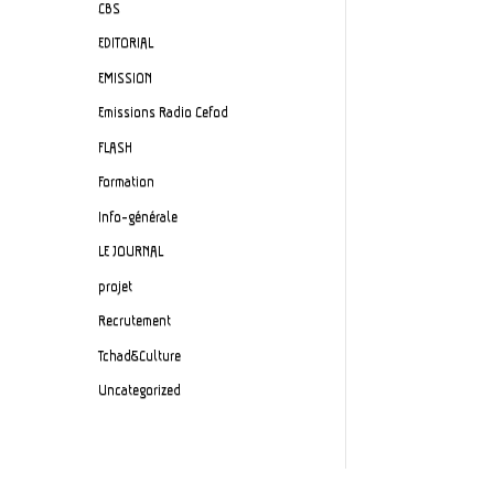
CBS
EDITORIAL
EMISSION
Emissions Radio Cefod
FLASH
Formation
Info-générale
LE JOURNAL
projet
Recrutement
Tchad&Culture
Uncategorized