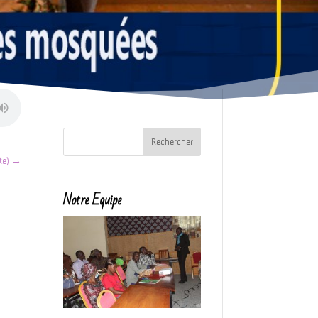
te)
→
Notre Equipe