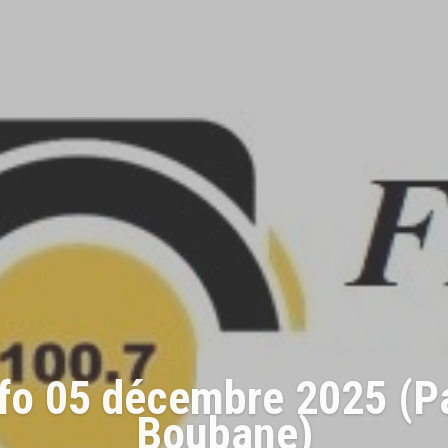
 INFO LUNDI 17/11/202
Ornella & Henriette)