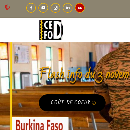
Flash info du 3 nove
COÛT DE COEUR