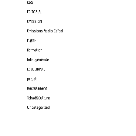
CBS
EDITORIAL
EMISSION
Emissions Radio Cefod
FLASH
Formation
Info-générale
LE JOURNAL
projet
Recrutement
Tchad&Culture
Uncategorized