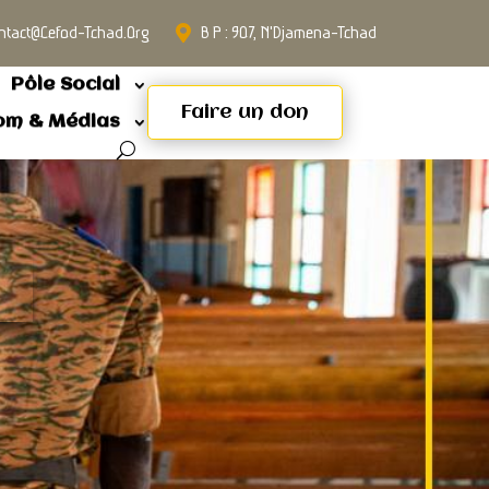
ntact@cefod-Tchad.org
B P : 907, N'Djamena-Tchad
Pôle Social
Faire un don
om & Médias