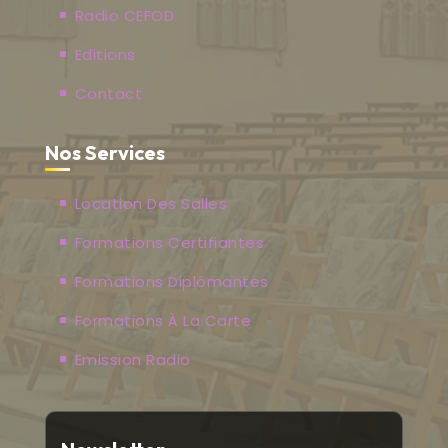
Radio CEFOD
Editions
Contact
Nos Services
Location Des Salles
Formations Certifiantes
Formations Diplômantes
Formations À La Carte
Emission Radio