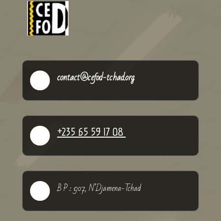
contact@cefod-tchad.org

+235 65 59 17 08

B P : 907, N’Djamena-Tchad
