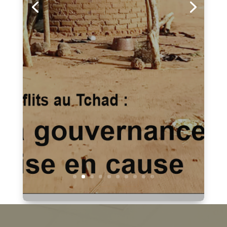
Tchad et Culture N° 414-
septembre 2025 version
trimestrielle : Déjà dans les
kiosques!
Dans votre numéro de ce mois de septembre 2025
:A la une « Conflits au Tchad : La gouvernance mise
en cause »Vous aurez des articles comme
:Violences au Tchad : entre héritage colonial,
fractures socialesAgriculteurs et éleveurs
tchadiens : De la coexistence à la...
Lire plus