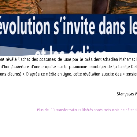
nt révélé l’achat des costumes de luxe par le président tchadien Mahamat I
rd’hui l’ouverture d’une enquête sur le patrimoine immobilier de la famille D
ions d’euros) ». D’après ce média en ligne, cette révélation suscite des « tensi
Stanyslas 
Plus de 100 transformateurs libérés après trois mois de détent