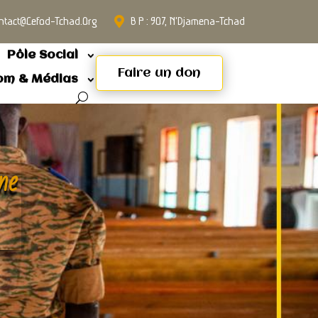
ntact@cefod-Tchad.org
B P : 907, N'Djamena-Tchad
Pôle Social
Faire un don
om & Médias
ne