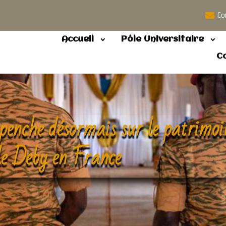
Co
Accueil
Pôle Universitaire
C
 penche désormais sur le patrimoi
le Deby en France