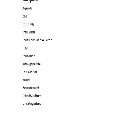
Agenda
CBS
EDITORIAL
EMISSION
Emissions Radio Cefod
FLASH
Formation
Info-générale
LE JOURNAL
projet
Recrutement
Tchad&Culture
Uncategorized