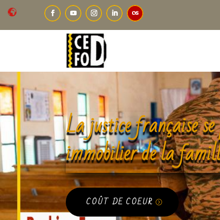
La justice française se
immobilier de la famil
COÛT DE COEUR