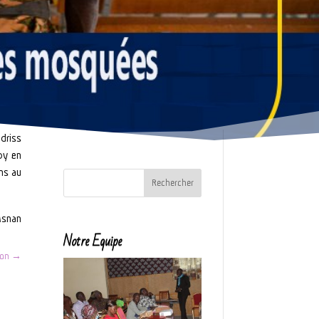
driss
eby en
ons au
Asnan
Notre Equipe
ion
→