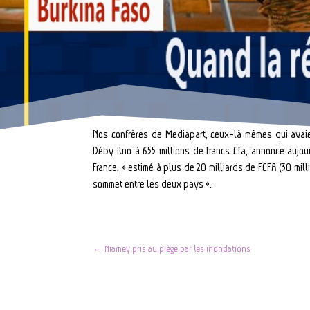
Nos confrères de Mediapart, ceux-là mêmes qui avaie
Déby Itno à 655 millions de francs Cfa, annonce aujou
France, « estimé à plus de 20 milliards de FCFA (30 mill
sommet entre les deux pays ».
←
Niamey pris au piège par les inondations