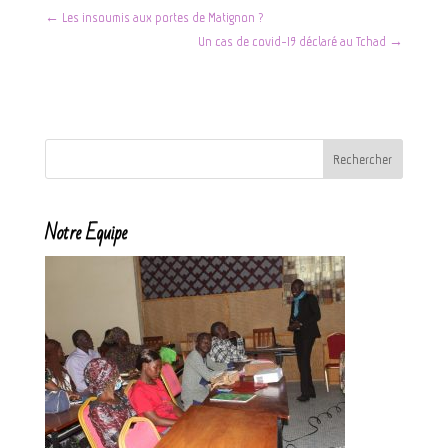
←
Les insoumis aux portes de Matignon ?
Un cas de covid-19 déclaré au Tchad
→
Notre Equipe