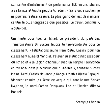
son centre d’entraînement de performance TCC Friedrichshafen,
a sa famille et tout le peuple tchadien. « Sans votre soutien, je
ne pourrais réaliser ce rêve. Le plus grand défi est de maintenir
ce titre le plus longtemps que possible. Le travail continue »,
ajoute-t-il.
Une fierté pour tout le Tchad. Le président du parti Les
Transformateurs Dr Succès félicite le taekwondoïste pour ce
classement. « Félicitations jeune frère Bétel Casimir pour ton
classement numero1 Mondial. T’élever au statut d’Ambassadeur
du Tchad et à la légion d’honneur avec un Temple Taekwondo
en ton nom, c’est le minimum que tu mérites », souhaite Succès
Masra. Bétel Casimir devance le français Mathis Alesio Capolini.
Viennent ensuite les 3ème ex aequo qui sont le turc Server
Balaban, le nord-Coréen Dongwook Lee et l’Iranien Alireza
Hossein.
Stanyslas Asnan