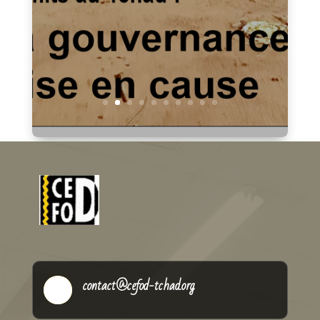
:A la une « Conflits au Tchad : La gouvernance mise
en cause »Vous aurez des articles comme
:Violences au Tchad : entre héritage colonial,
fractures socialesAgriculteurs et éleveurs
tchadiens : De la coexistence à la...
Lire plus
contact@cefod-tchad.org
