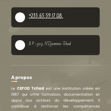
+235 65 59 17 08

B P : 907, N’Djamena-Tchad

A propos
Le
CEFOD Tchad
est une institution créée en
1967 qui offre formation, documentation et
appui aux acteurs du développement. Il
contribue à renforcer les compétences