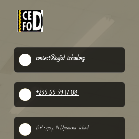
Lire plus
contact@cefod-tchad.org

+235 65 59 17 08

B P : 907, N’Djamena-Tchad
