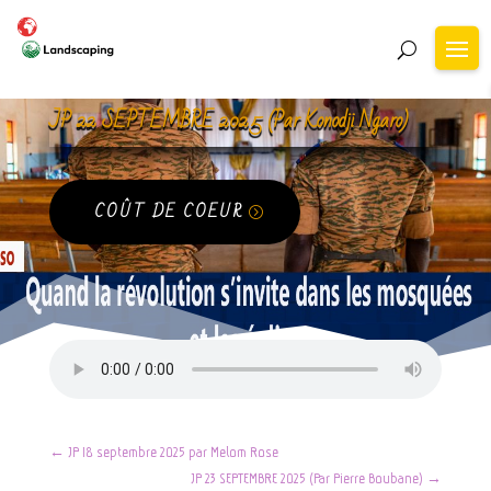
JP 22 SEPTEMBRE 2025 (Par Konodji Ngaro)
COÛT DE COEUR
←
JP 18 septembre 2025 par Melom Rose
JP 23 SEPTEMBRE 2025 (Par Pierre Boubane)
→