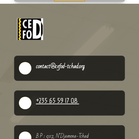
contact@cefod-tchad.org

+235 65 59 17 08

B P : 907, N’Djamena-Tchad
