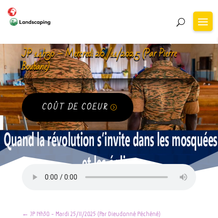
JP 14h30 – Mercredi 26 /11/2025 (Par Pierre
Boubane)
COÛT DE COEUR
←
JP 14h30 - Mardi 25/11/2025 (Par Dieudonné Péchéné)