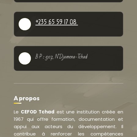
+235 65 59 17 08

B P : 907, N’Djamena-Tchad

A propos
Le
CEFOD Tchad
est une institution créée en
1967 qui offre formation, documentation et
appui aux acteurs du développement. Il
contribue à renforcer les compétences