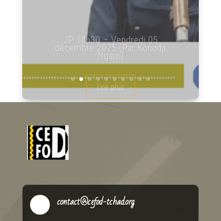
JP 14h30 – Mercredi 03
décembre 2025 (Par Konodji
Ngaro)
Lire plus
contact@cefod-tchad.org
