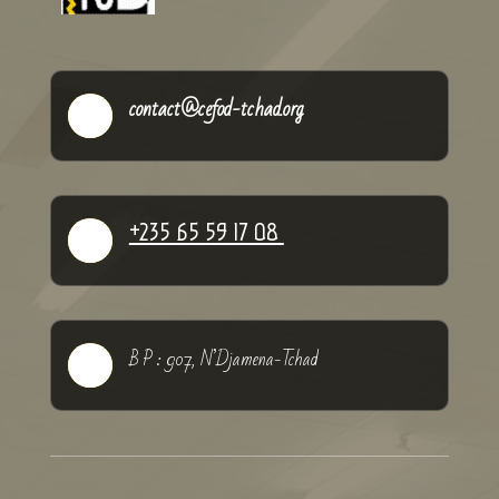
contact@cefod-tchad.org

+235 65 59 17 08

B P : 907, N’Djamena-Tchad
