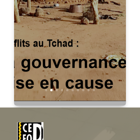
Tchad et Culture N° 414-
septembre 2025 version
trimestrielle : Déjà dans les
kiosques!
Dans votre numéro de ce mois de septembre 2025
:A la une « Conflits au Tchad : La gouvernance mise
en cause »Vous aurez des articles comme
:Violences au Tchad : entre héritage colonial,
fractures socialesAgriculteurs et éleveurs
tchadiens : De la coexistence à la...
Lire plus