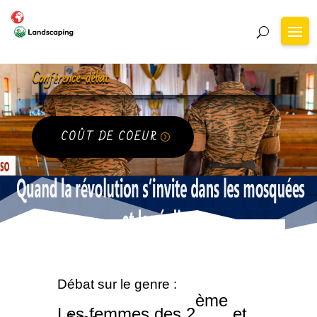
Conférence-débat
COÛT DE COEUR
Débat sur le genre :
ème
Les femmes des 2
et