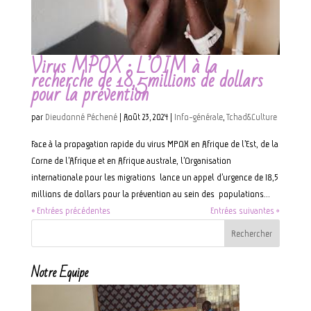
Virus MPOX : L’OIM à la
recherche de 18,5millions de dollars
pour la prévention
par
Dieudonné Péchené
|
Août 23, 2024
|
Info-générale
,
Tchad&Culture
Face à la propagation rapide du virus MPOX en Afrique de l’Est, de la
Corne de l’Afrique et en Afrique australe, l’Organisation
internationale pour les migrations lance un appel d’urgence de 18,5
millions de dollars pour la prévention au sein des populations...
« Entrées précédentes
Entrées suivantes »
Notre Equipe