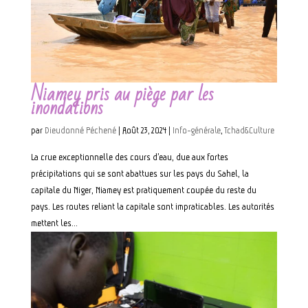
Niamey pris au piège par les
inondations
par
Dieudonné Péchené
|
Août 23, 2024
|
Info-générale
,
Tchad&Culture
La crue exceptionnelle des cours d’eau, due aux fortes
précipitations qui se sont abattues sur les pays du Sahel, la
capitale du Niger, Niamey est pratiquement coupée du reste du
pays. Les routes reliant la capitale sont impraticables. Les autorités
mettent les...