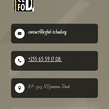
contact@cefod-tchad.org

+235 65 59 17 08

B P : 907, N’Djamena-Tchad
