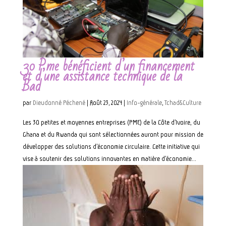
30 Pme bénéficient d’un financement
et d’une assistance technique de la
Bad
par
Dieudonné Péchené
|
Août 23, 2024
|
Info-générale
,
Tchad&Culture
Les 30 petites et moyennes entreprises (PME) de la Côte d’Ivoire, du
Ghana et du Rwanda qui sont sélectionnées auront pour mission de
développer des solutions d’économie circulaire. Cette initiative qui
vise à soutenir des solutions innovantes en matière d’économie...