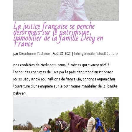
La justice française se penche
désormais sur le patrimoine
immobilier de la famille Deby en
France
par
Dieudonné Péchené
|
Août 23, 2024
|
Info-générale
,
Tchad&Culture
Nos confrères de Mediapart, ceux-là mêmes qui avaient révélé
l’achat des costumes de luxe par le président tchadien Mahamat
Idriss Déby Itno à 655 millions de francs Cfa, annonce aujourd’hui
l’ouverture d’une enquête sur le patrimoine immobilier de la famille
Deby en...