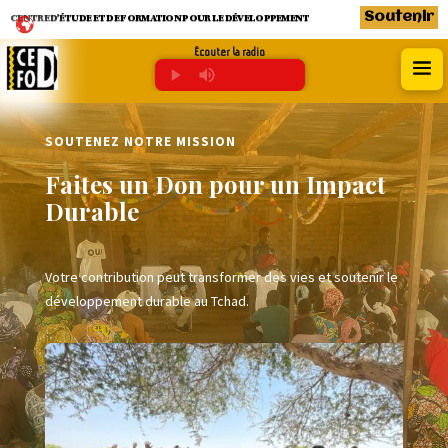
Soutenir
CENTRE D’ÉTUDE ET DE FORMATION POUR LE DÉVELOPPEMENT
Écouter la radio
SOUTENEZ NOTRE MISSION
Faites un Don pour un Impact
Durable
Votre contribution peut transformer des vies et soutenir le
développement durable au Tchad.