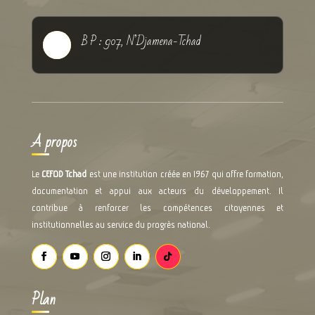
B P : 907, N’Djamena-Tchad

A propos
Le
CEFOD Tchad
est une institution créée en 1967 qui offre formation,
documentation et appui aux acteurs du développement. Il
contribue à renforcer les compétences citoyennes et
institutionnelles au service du progrès national.
Plan