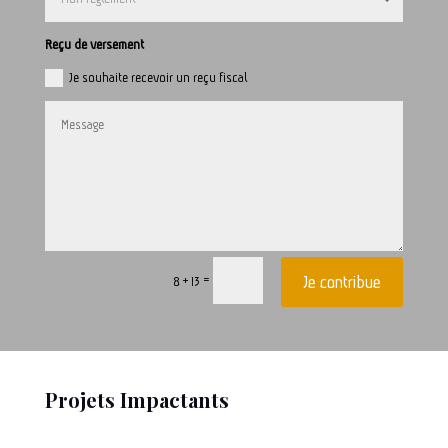
Reçu de versement
Je souhaite recevoir un reçu fiscal
Je contribue
=
8 + 13
Projets Impactants