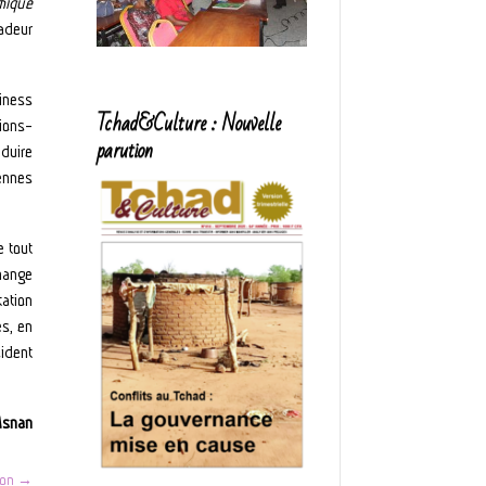
mique
adeur
siness
Tchad&Culture : Nouvelle
tions-
parution
éduire
rennes
e tout
change
tation
es, en
sident
Asnan
ion
→